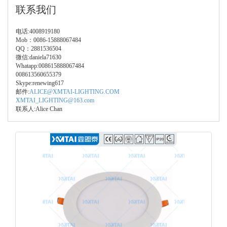
联系我们
电话:4008919180
Mob：0086-15888067484
QQ：2881536504
微信:daniela71630
Whatapp:008615888067484
008613560655379
Skype:renewing617
邮件:
ALICE@XMTAI-LIGHTING.COM
XMTAI_LIGHTING@163.com
联系人:Alice Chan