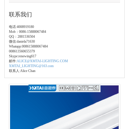
联系我们
电话:4008919180
Mob：0086-15888067484
QQ：2881536504
微信:daniela71630
Whatapp:008615888067484
008613560655379
Skype:renewing617
邮件:
ALICE@XMTAI-LIGHTING.COM
XMTAI_LIGHTING@163.com
联系人:Alice Chan