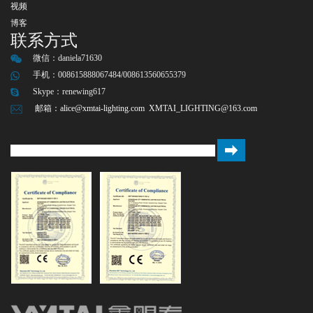
视频
博客
联系方式
微信：
daniela71630
手机：008615888067484/008613560655379
Skype：
renewing617
邮箱：
alice@xmtai-lighting.com
XMTAI_LIGHTING@163.com