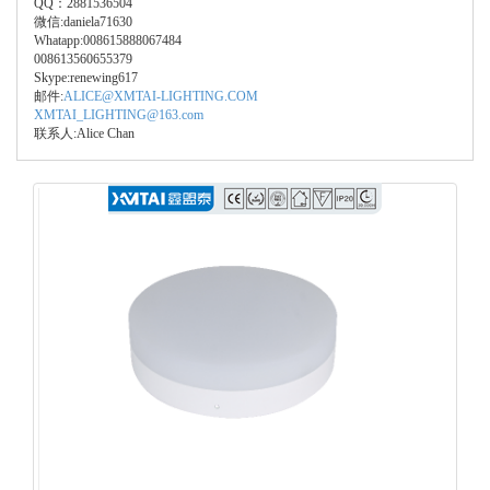
QQ：2881536504
微信:daniela71630
Whatapp:008615888067484
008613560655379
Skype:renewing617
邮件:
ALICE@XMTAI-LIGHTING.COM
XMTAI_LIGHTING@163.com
联系人:Alice Chan