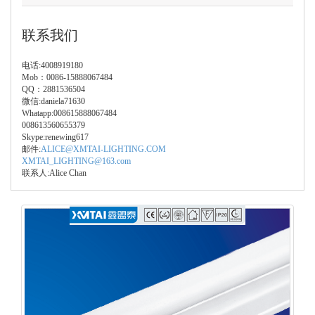
联系我们
电话:4008919180
Mob：0086-15888067484
QQ：2881536504
微信:daniela71630
Whatapp:008615888067484
008613560655379
Skype:renewing617
邮件:
ALICE@XMTAI-LIGHTING.COM
XMTAI_LIGHTING@163.com
联系人:Alice Chan