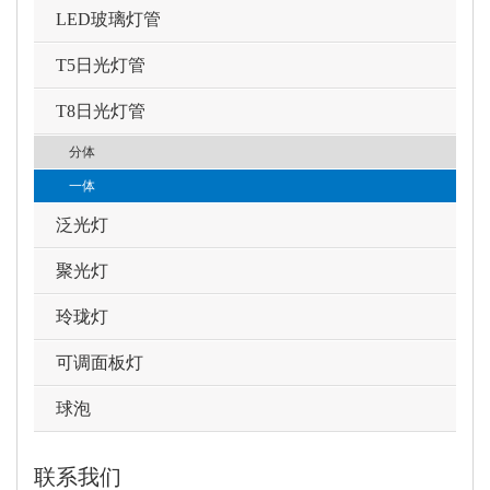
LED玻璃灯管
T5日光灯管
T8日光灯管
分体
一体
泛光灯
聚光灯
玲珑灯
可调面板灯
球泡
联系我们