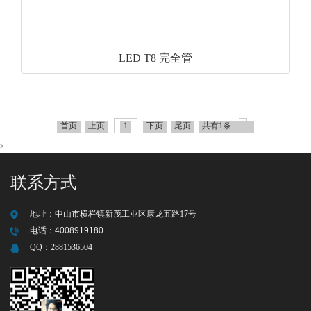
LED T8 完全管
首页
上页
1
下页
尾页
共有1条
>
联系方式
地址：
中山市横栏镇新茂工业区康龙五路17号
电话：
4008919180
QQ：
2881536504