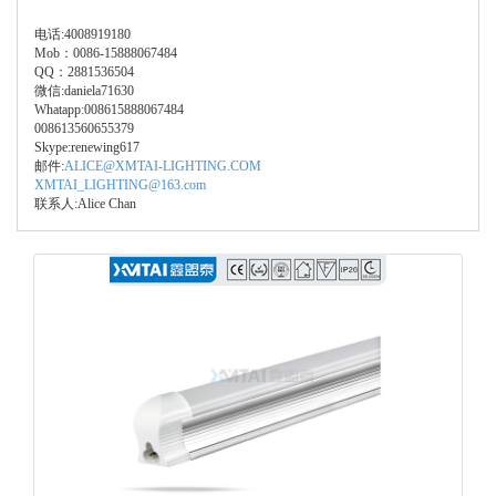
电话:4008919180
Mob：0086-15888067484
QQ：2881536504
微信:daniela71630
Whatapp:008615888067484
008613560655379
Skype:renewing617
邮件:
ALICE@XMTAI-LIGHTING.COM
XMTAI_LIGHTING@163.com
联系人:Alice Chan