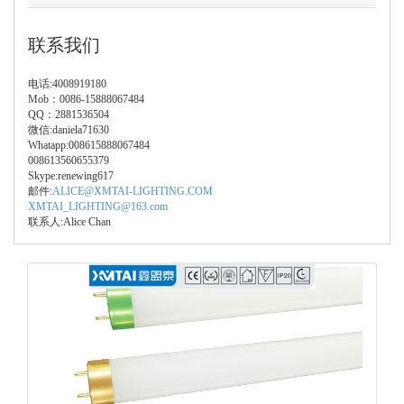
联系我们
电话:4008919180
Mob：0086-15888067484
QQ：2881536504
微信:daniela71630
Whatapp:008615888067484
008613560655379
Skype:renewing617
邮件:
ALICE@XMTAI-LIGHTING.COM
XMTAI_LIGHTING@163.com
联系人:Alice Chan