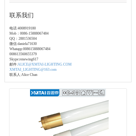
联系我们
电话:4008919180
Mob：0086-15888067484
QQ：2881536504
微信:daniela71630
Whatapp:008615888067484
008613560655379
Skype:renewing617
邮件:
ALICE@XMTAI-LIGHTING.COM
XMTAI_LIGHTING@163.com
联系人:Alice Chan