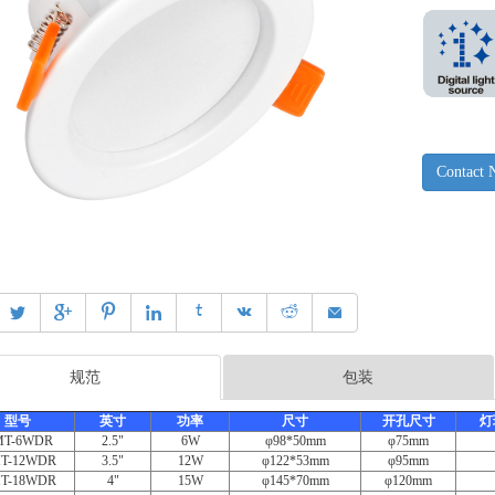
Contact




㐶



规范
包装
型号
英寸
功率
尺寸
开孔尺寸
灯
T-6WDR
2.5"
6W
φ98*50mm
φ75mm
T-12WDR
3.5"
12W
φ122*53mm
φ95mm
T-18WDR
4"
15W
φ145*70mm
φ120mm