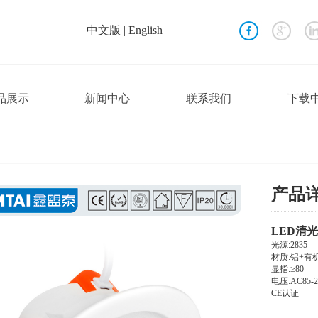
中文版
|
English
品展示
新闻中心
联系我们
下载
产品
LED清
光源:2835
材质:铝+有
显指:≥80
电压:AC85-26
CE认证