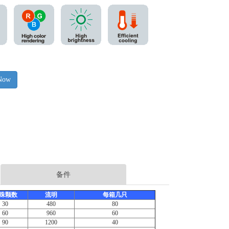
 Now
备件
珠颗数
流明
每箱几只
30
480
80
60
960
60
90
1200
40