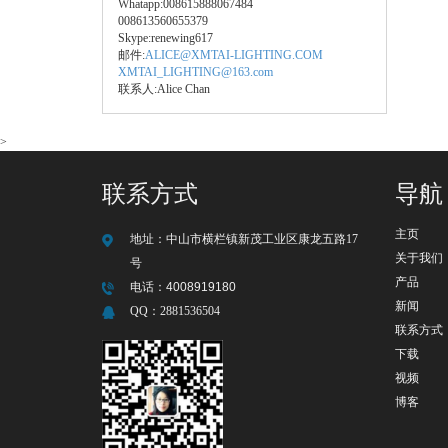
Whatapp:008615888067484
008613560655379
Skype:renewing617
邮件:
ALICE@XMTAI-LIGHTING.COM
XMTAI_LIGHTING@163.com
联系人:Alice Chan
>
联系方式
导航
主页
地址：
中山市横栏镇新茂工业区康龙五路17
关于我们
号
产品
电话：
4008919180
新闻
QQ：
2881536504
联系方式
下载
视频
博客