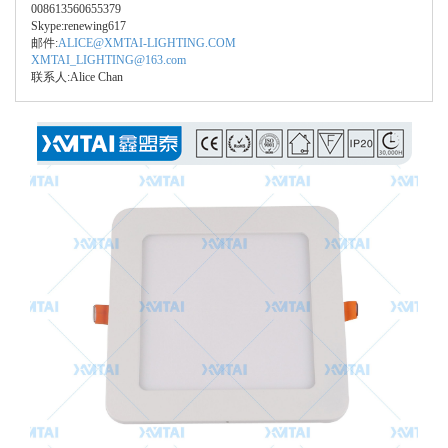
008613560655379
Skype:renewing617
邮件:
ALICE@XMTAI-LIGHTING.COM
XMTAI_LIGHTING@163.com
联系人:Alice Chan