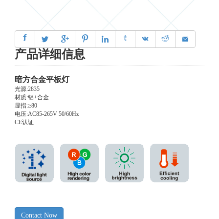
㖖




㐶



产品详细信息
暗方合金平板灯
光源:2835
材质:铝+合金
显指:≥80
电压:AC85-265V 50/60Hz
CE认证
Contact Now