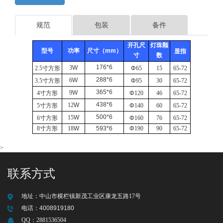
规范
包装
备件
开孔尺
灯珠颗
型号
功率
尺寸（mm）
显指
寸
数
176*6
3
W
2.5
寸方形
Φ
65
15
65-72
288*6
6
W
3.5
寸方形
Φ
95
30
65-72
365*6
9
W
4
寸方形
Φ
120
46
65-72
438*6
12
W
5
寸方形
Φ
140
60
65-72
500*6
15
W
6
寸方形
Φ
160
76
65-72
8
寸方形
18
W
593*6
Φ
190
90
65-72
>
联系方式
地址：
中山市横栏镇新茂工业区康龙五路17号
电话：
4008919180
QQ：
2881536504