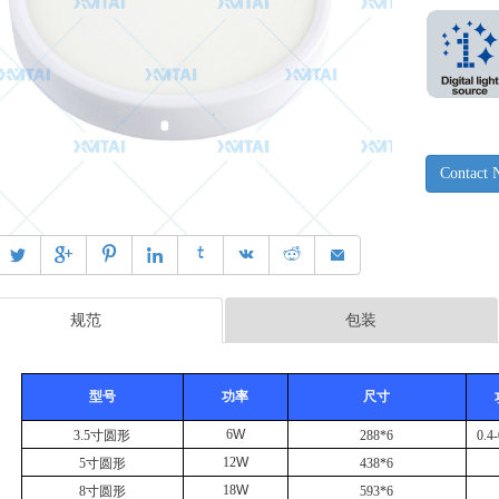
Contact




㐶



规范
包装
型号
功率
尺寸
6
W
3.5
寸圆形
288*6
0.4-
12
W
5
寸圆形
438*6
18
W
8
寸圆形
593*6