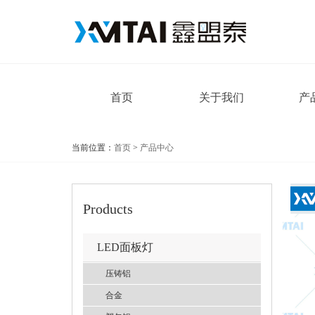
首页
关于我们
产
当前位置：
首页
>
产品中心
Products
LED面板灯
压铸铝
合金