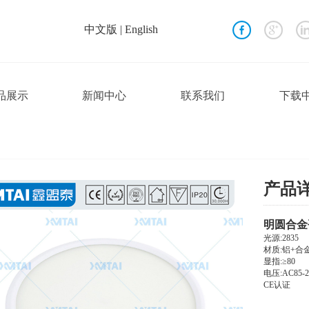
中文版
|
English
品展示
新闻中心
联系我们
下载
产品
明圆合金
光源:2835
材质:铝+合
显指:≥80
电压:AC85-26
CE认证