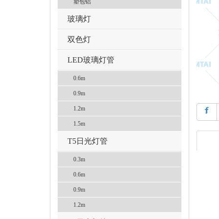
塑包铝
玻璃灯
双色灯
LED玻璃灯管
0.6m
0.9m
1.2m
㖖
1.5m
T5日光灯管
0.3m
0.6m
0.9m
1.2m