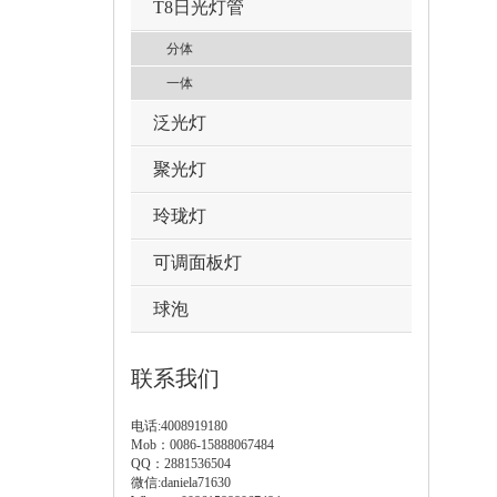
T8日光灯管
分体
一体
泛光灯
聚光灯
玲珑灯
可调面板灯
球泡
联系我们
电话:4008919180
Mob：0086-15888067484
QQ：2881536504
微信:daniela71630