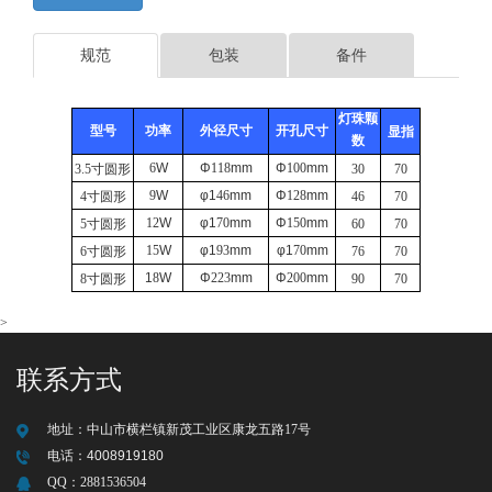
规范
包装
备件
灯珠颗
型号
功率
外径尺寸
开孔尺寸
显指
数
6
W
Φ
118
mm
Φ
100
mm
3.5
寸圆形
30
70
9
W
φ1
46
mm
Φ
128
mm
4
寸圆形
46
70
12
W
φ1
70
mm
Φ
150
mm
5
寸圆形
60
70
15
W
φ1
93
mm
φ1
70
mm
6
寸圆形
76
70
1
8
W
Φ
223
mm
Φ
200
mm
8
寸圆形
90
70
>
联系方式
地址：
中山市横栏镇新茂工业区康龙五路17号
电话：
4008919180
QQ：
2881536504