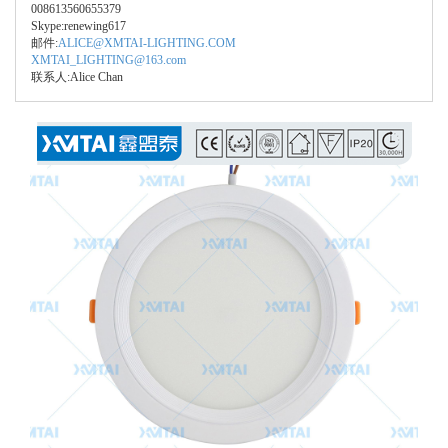
008613560655379
Skype:renewing617
邮件:
ALICE@XMTAI-LIGHTING.COM
XMTAI_LIGHTING@163.com
联系人:Alice Chan