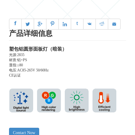
㖖




㐶



产品详细信息
塑包铝圆形面板灯（暗装）
光源:2835
材质:铝+PS
显指:≥80
电压:AC85-265V 50/60Hz
CE认证
Contact Now