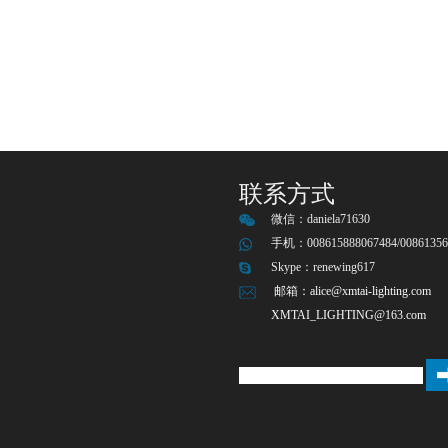
联系方式
微信：
daniela71630
手机：008615888067484/00861356
Skype：
renewing617
邮箱：
alice@xmtai-lighting.com
XMTAI_LIGHTING@163.com