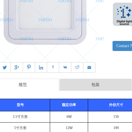
Contact




㐶



规范
包装
型号
额定
功率
外径尺寸
3.5寸方形
6
W
150
5寸方形
12
W
199