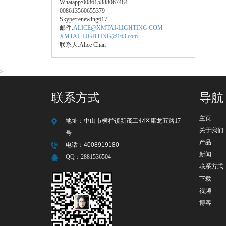
Whatapp:008615888067484
008613560655379
Skype:renewing617
邮件:
ALICE@XMTAI-LIGHTING.COM
XMTAI_LIGHTING@163.com
联系人:Alice Chan
>
联系方式
导航
主页
地址：
中山市横栏镇新茂工业区康龙五路17
关于我们
号
产品
电话：
4008919180
新闻
QQ：
2881536504
联系方式
下载
视频
博客