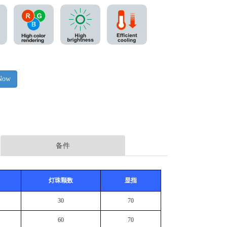
 Now
备件
灯珠颗数
显指
30
70
60
70