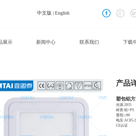
中文版
|
English
品展示
新闻中心
联系我们
下载
产品
塑包铝方
光源:2835
材质:铝+PS
显指:≥80
电压:AC85-26
CE认证